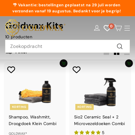
Doorgaan
🌴 Vakantie: bestellingen geplaatst na 29 juli worden
naar
verzonden vanaf 19 augustus. Bedankt voor je begrip!
Diavoorstelling
artikel
pauzeren
G
Goldwax Kits
0
O
SIT
L
10 producten
Search
D
Filter
W
Zoekop
Groot
Klein
Lijst
A
Voeg toe aan winkelwagen
Voeg toe aan winkelwagen
X
KORTING
KORTING
Shampoo, Washmitt,
Sio2 Ceramic Seal + 2
Droogdoek Klein Combi
Microvezeldoeken Combi
5
GOLDWAX®